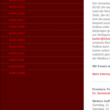
Archiv 2020
Der Vorverka
Archiv 2019
00:00 Uhr wir
nutzt die Res
Archiv 2018
Seite, die is
sich die pass
Archiv 2017
bequem aussu
Archiv 2016
Hotline unter
diejenigen g
Archiv 2015
zur Verfügun
karten@lohen
Archiv 2014
unserem Rese
Archiv 2013
Hotline kann
immer sofort
Archiv 2012
natürlich ge
der Mailbox h
Archiv 2011
Wir freuen u
Archiv 2010
Archiv 2009
Mehr Informa
Premiere: Fr
Ev. Gemein
Weitere Auf
Samstag, 21.
Samstag, 21.