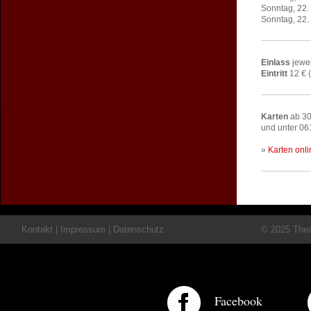
Sonntag, 22.
Sonntag, 22.
Einlass
jewei
Eintritt
12 € (
Karten
ab 30
und unter 0
»
Karten onli
Kontakt
|
Impressum
|
Datenschutz
© 2025 Theat
Facebook