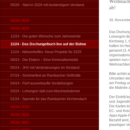
Weihnacht
05/26 - Start in 2026 mit beständigem Vorstand
ab!
30. Novembe
Archiv 2025
Archiv 2024
Das Dschunge
12/24 - Die guten Wünsche zum Jahresende
Lohengrin-B
Kirchweg 1,
11/24 - Das Dschungelbuch live auf der Bühne
hatten im He
genannt (3. 
11/24 - Aktiventreffen: Neue Projekte für 2025
organisatori
09/24 - Die Elstern – Eine Kriminalkomödie
spielen nun r
Weihnachten
05/24 - JHV mit Veränderungen im Vorstand
Bitte achtet
07/24 - Sommerfest an Rambacher Grillhütte
Uhrzeiten der
am Freitag um
04/24 - Fünf ausverkaufte Vorstellungen
die Matinée 
03/24 - Lohengrin lädt zum Abschiedsdinner
Der Eintritt 
01/24 - Spende für das Rambacher Kirchendach
und Jugendlic
Die Karten k
Archiv 2023
EC- und Kred
Archiv 2022
Apps Apple-P
Bezahlt wird,
Archiv 2021
jeweiligen Vo