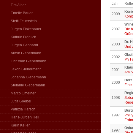
Jahr
Rolle
Tim Alber
Köni
Emelie Bauer
2009
König
Steffi Feuerstein
Wilh
Jürgen Finkenauer
2007
Die h
Grün
Kathrin Fröhlich
Dr. 
2003
Jürgen Gebhardt
Und a
Armin Giebermann
Obst
2002
My Fa
Christian Giebermann
Klau
Jakob Giebermann
2001
Am S
Johanna Giebermann
Herr 
2000
Eine
Stefanie Giebermann
Regi
Marco Gmeiner
1998
Sebas
Jutta Goebel
Rege
Patrizia Harsch
Bürg
1997
Phill
Hans-Jürgen Heil
Erdm
Karin Keller
Oska
1997
Die P