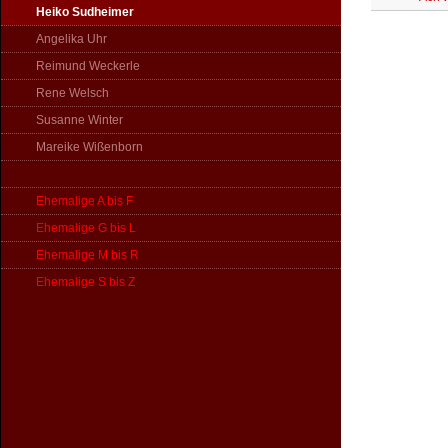
Heiko Sudheimer
Angelika Uhr
Reimund Weckerle
Rene Welsch
Susanne Winter
Mareike Wißenborn
Ehemalige A bis F
Ehemalige G bis L
Ehemalige M bis R
Ehemalige S bis Z