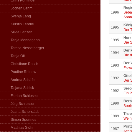
Chris Köhlinger
Regi
Jochen Lahm
1996
Sebas
Svenja Lang
Sonn
Kerstin Lendle
Köni
1995
Der T
Silvia Lenzen
Herr
Tanja Monnerjahn
1995
Die S
Teresa Nesselberger
Der 
1994
Die d
Tanja Ott
Der 
Christiane Rasch
1993
Es wa
Pauline Rhinow
Otto
1992
Andrea Schäfer
Der 
Tatjana Schick
Serg
1992
Ein P
Florian Schiesser
Bern
1990
Jörg Schiesser
Boei
Joana Schorstädt
Theo
1989
Weih
Simon Spennes
Prinz
Matthias Stöhr
1987
Ach w