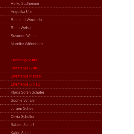
Heiko Sudheimer
Angelika Uhr
Reimund Weckerle
Rene Welsch
Susanne Winter
Mareike Wißenborn
Ehemalige A bis F
Ehemalige G bis L
Ehemalige M bis R
Ehemalige S bis Z
Klaus Sören Schäfer
Sophie Schäfer
Jürgen Scheer
Olivia Scheller
Sabine Scherf
Katrin Schiel