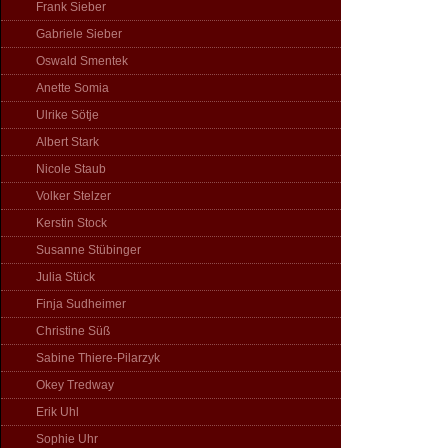
Frank Sieber
Gabriele Sieber
Oswald Smentek
Anette Somia
Ulrike Sötje
Albert Stark
Nicole Staub
Volker Stelzer
Kerstin Stock
Susanne Stübinger
Julia Stück
Finja Sudheimer
Christine Süß
Sabine Thiere-Pilarzyk
Okey Tredway
Erik Uhl
Sophie Uhr