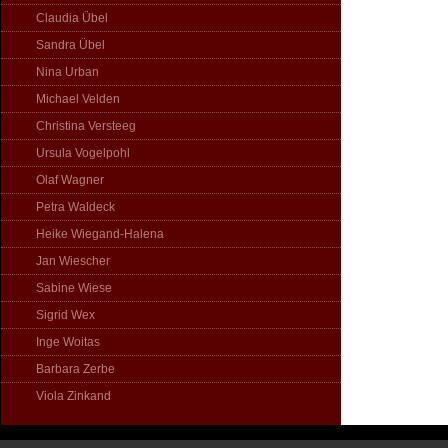
Claudia Übel
Sandra Übel
Nina Urban
Michael Velden
Christina Versteeg
Ursula Vogelpohl
Olaf Wagner
Petra Waldeck
Heike Wiegand-Halena
Jan Wiescher
Sabine Wiese
Sigrid Wex
Inge Woitas
Barbara Zerbe
Viola Zinkand