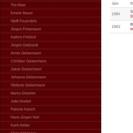
Jahr
R
Tim Alber
S
Emelie Bauer
1984
D
Steffi Feuerstein
B
1983
Jürgen Finkenauer
I
Kathrin Fröhlich
Jürgen Gebhardt
Armin Giebermann
Christian Giebermann
Jakob Giebermann
Johanna Giebermann
Stefanie Giebermann
Marco Gmeiner
Jutta Goebel
Patrizia Harsch
Hans-Jürgen Heil
Karin Keller