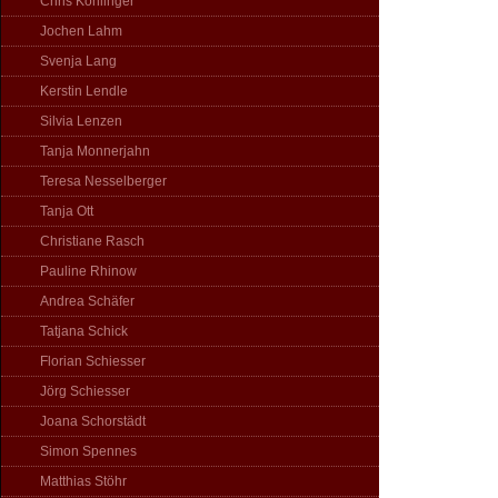
Chris Köhlinger
Jochen Lahm
Svenja Lang
Kerstin Lendle
Silvia Lenzen
Tanja Monnerjahn
Teresa Nesselberger
Tanja Ott
Christiane Rasch
Pauline Rhinow
Andrea Schäfer
Tatjana Schick
Florian Schiesser
Jörg Schiesser
Joana Schorstädt
Simon Spennes
Matthias Stöhr