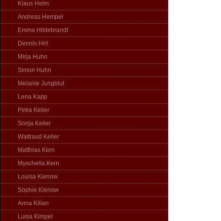
Klaus Helm
Andreas Hempel
Emma Hildebrandt
Dennis Hirt
Mirja Huhn
Simon Huhn
Melanie Jungblut
Lena Kapp
Petra Keller
Sonja Keller
Waltraud Keller
Matthias Kern
Myschella Kern
Louisa Kienow
Sophie Kienow
Anna Kilian
Luisa Kimpel