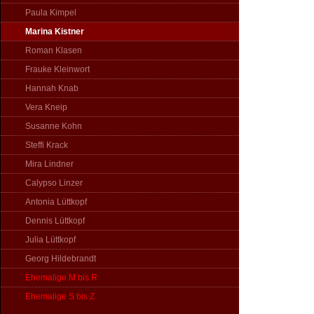
Paula Kimpel
Marina Kistner
Roman Klasen
Frauke Kleinwort
Hannah Knab
Vera Kneip
Susanne Kohn
Steffi Krack
Mira Lindner
Calypso Linzer
Antonia Lüttkopf
Dennis Lüttkopf
Julia Lüttkopf
Georg Hildebrandt
Ehemalige M bis R
Ehemalige S bis Z