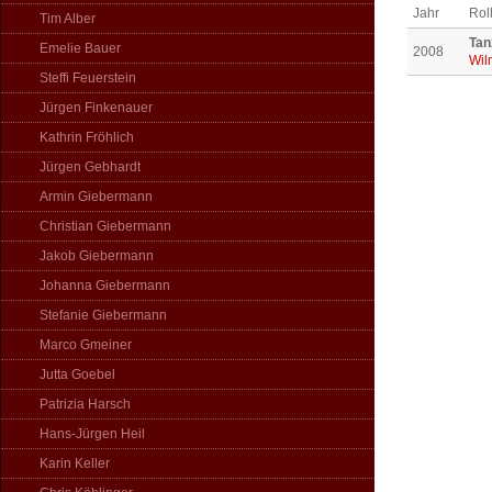
Jahr
Rol
Tim Alber
Tan
Emelie Bauer
2008
Wil
Steffi Feuerstein
Jürgen Finkenauer
Kathrin Fröhlich
Jürgen Gebhardt
Armin Giebermann
Christian Giebermann
Jakob Giebermann
Johanna Giebermann
Stefanie Giebermann
Marco Gmeiner
Jutta Goebel
Patrizia Harsch
Hans-Jürgen Heil
Karin Keller