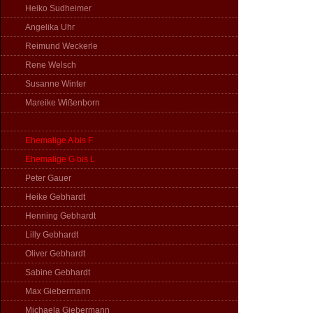
Heiko Sudheimer
Angelika Uhr
Reimund Weckerle
Rene Welsch
Susanne Winter
Mareike Wißenborn
Ehemalige A bis F
Ehemalige G bis L
Peter Gauer
Heike Gebhardt
Henning Gebhardt
Lilly Gebhardt
Oliver Gebhardt
Sabine Gebhardt
Max Giebermann
Michaela Giebermann