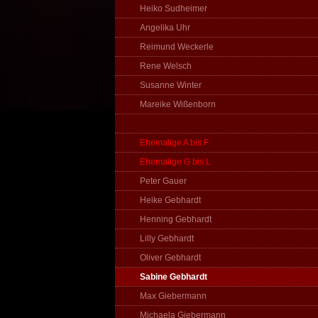
Heiko Sudheimer
Angelika Uhr
Reimund Weckerle
Rene Welsch
Susanne Winter
Mareike Wißenborn
Ehemalige A bis F
Ehemalige G bis L
Peter Gauer
Heike Gebhardt
Henning Gebhardt
Lilly Gebhardt
Oliver Gebhardt
Sabine Gebhardt
Max Giebermann
Michaela Giebermann