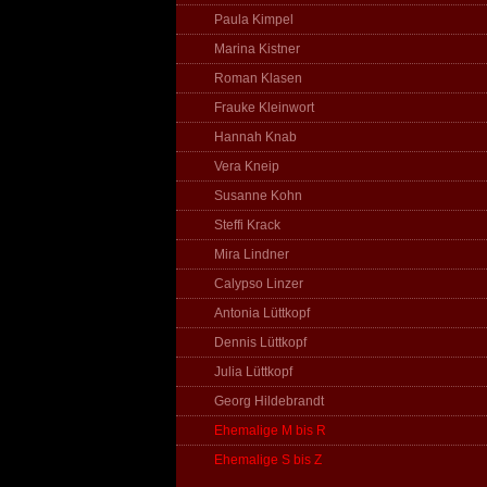
Paula Kimpel
Marina Kistner
Roman Klasen
Frauke Kleinwort
Hannah Knab
Vera Kneip
Susanne Kohn
Steffi Krack
Mira Lindner
Calypso Linzer
Antonia Lüttkopf
Dennis Lüttkopf
Julia Lüttkopf
Georg Hildebrandt
Ehemalige M bis R
Ehemalige S bis Z