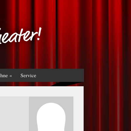
hne «
Service