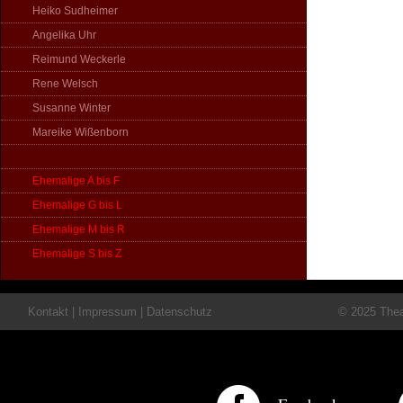
Heiko Sudheimer
Angelika Uhr
Reimund Weckerle
Rene Welsch
Susanne Winter
Mareike Wißenborn
Ehemalige A bis F
Ehemalige G bis L
Ehemalige M bis R
Ehemalige S bis Z
Kontakt
|
Impressum
|
Datenschutz
© 2025 Theat