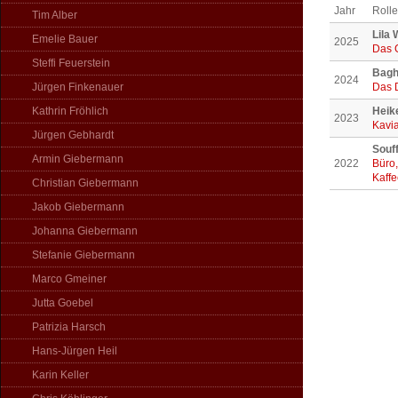
Jahr
Rolle
Tim Alber
Lila
Emelie Bauer
2025
Das 
Steffi Feuerstein
Bagh
2024
Jürgen Finkenauer
Das 
Kathrin Fröhlich
Heik
2023
Kavia
Jürgen Gebhardt
Souf
Armin Giebermann
2022
Büro,
Kaffe
Christian Giebermann
Jakob Giebermann
Johanna Giebermann
Stefanie Giebermann
Marco Gmeiner
Jutta Goebel
Patrizia Harsch
Hans-Jürgen Heil
Karin Keller