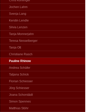
Chris Köhlinger
Jochen Lahm
Svenja Lang
Kerstin Lendle
Silvia Lenzen
Tanja Monnerjahn
Teresa Nesselberger
Tanja Ott
Christiane Rasch
Pauline Rhinow
Andrea Schäfer
Tatjana Schick
Florian Schiesser
Jörg Schiesser
Joana Schorstädt
Simon Spennes
Matthias Stöhr