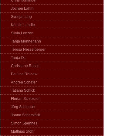
Chris Köhlinger
Jochen Lahm
Svenja Lang
Kerstin Lendle
Silvia Lenzen
Tanja Monnerjahn
Teresa Nesselberger
Tanja Ott
Christiane Rasch
Pauline Rhinow
Andrea Schäfer
Tatjana Schick
Florian Schiesser
Jörg Schiesser
Joana Schorstädt
Simon Spennes
Matthias Stöhr