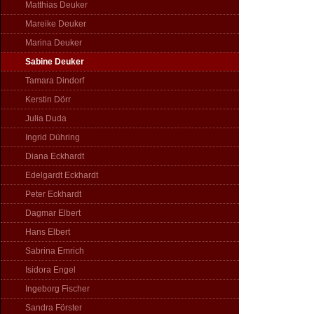
Matthias Deuker
Mareike Deuker
Marina Deuker
Sabine Deuker
Tamara Dindorf
Kerstin Dörr
Julia Duda
Ingrid Dühring
Diana Eckhardt
Edelgardt Eckhardt
Peter Eckhardt
Dagmar Elbert
Hans Elbert
Sabrina Emrich
Isidora Engel
Ingeborg Fischer
Sandra Förster