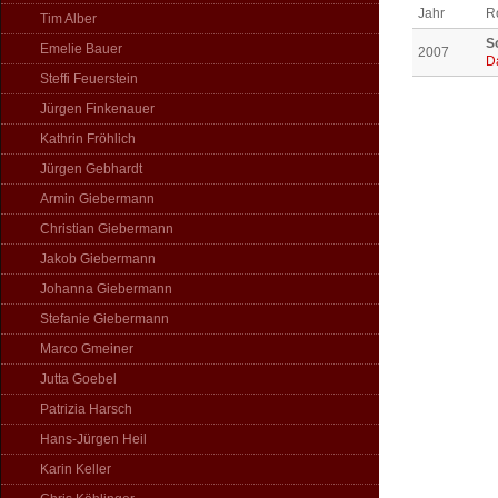
Jahr
Ro
Tim Alber
S
Emelie Bauer
2007
D
Steffi Feuerstein
Jürgen Finkenauer
Kathrin Fröhlich
Jürgen Gebhardt
Armin Giebermann
Christian Giebermann
Jakob Giebermann
Johanna Giebermann
Stefanie Giebermann
Marco Gmeiner
Jutta Goebel
Patrizia Harsch
Hans-Jürgen Heil
Karin Keller