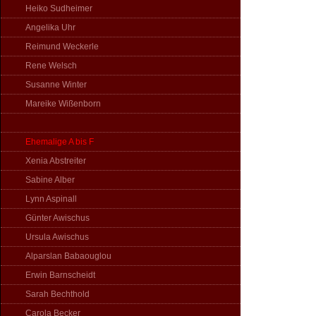
Heiko Sudheimer
Angelika Uhr
Reimund Weckerle
Rene Welsch
Susanne Winter
Mareike Wißenborn
Ehemalige A bis F
Xenia Abstreiter
Sabine Alber
Lynn Aspinall
Günter Awischus
Ursula Awischus
Alparslan Babaouglou
Erwin Barnscheidt
Sarah Bechthold
Carola Becker