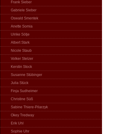
Frank Sieber
Gabriele Sieber
Oswald Smentek
Anette Somia
Ulrike Sötje
Albert Stark
Nicole Staub
Volker Stelzer
Kerstin Stock
Susanne Stübinger
Julia Stück
Finja Sudheimer
Christine Süß
Sabine Thiere-Pilarzyk
Okey Tredway
Erik Uhl
Sophie Uhr