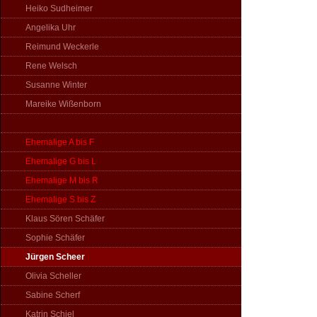
Heiko Sudheimer
Angelika Uhr
Reimund Weckerle
Rene Welsch
Susanne Winter
Mareike Wißenborn
Ehemalige A bis F
Ehemalige G bis L
Ehemalige M bis R
Ehemalige S bis Z
Klaus Sören Schäfer
Sophie Schäfer
Jürgen Scheer
Olivia Scheller
Sabine Scherf
Katrin Schiel