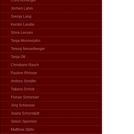
Chris Köhlinger
Jochen Lahm
Svenja Lang
Kerstin Lendle
Silvia Lenzen
Tanja Monnerjahn
Teresa Nesselberger
Tanja Ott
Christiane Rasch
Pauline Rhinow
Andrea Schäfer
Tatjana Schick
Florian Schiesser
Jörg Schiesser
Joana Schorstädt
Simon Spennes
Matthias Stöhr