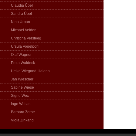
Claudia Übel
Sandra Übel
Nina Urban
Michael Velden
Christina Versteeg
Ursula Vogelpohl
Olaf Wagner
Petra Waldeck
Heike Wiegand-Halena
Jan Wiescher
Sabine Wiese
Sigrid Wex
Inge Woitas
Barbara Zerbe
Viola Zinkand