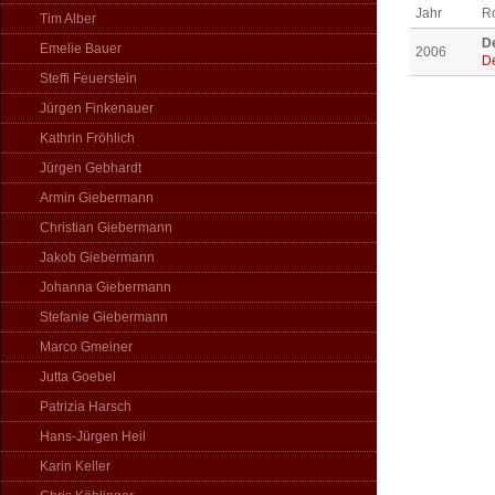
Jahr
Ro
Tim Alber
De
Emelie Bauer
2006
De
Steffi Feuerstein
Jürgen Finkenauer
Kathrin Fröhlich
Jürgen Gebhardt
Armin Giebermann
Christian Giebermann
Jakob Giebermann
Johanna Giebermann
Stefanie Giebermann
Marco Gmeiner
Jutta Goebel
Patrizia Harsch
Hans-Jürgen Heil
Karin Keller