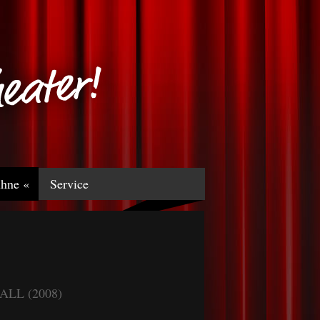
hne «
Service
CALL (2008)