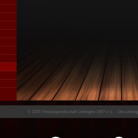
© 2025 Theatergesellschaft Lohengrin 1907 e.V. – Die Loheng