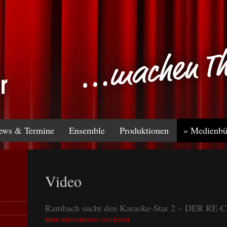
ews & Termine
Ensemble
Produktionen
» Medienbü
Video
Rambach sucht den Karaoke-Star 2 – DER RE-
Mehr Informationen zum Event